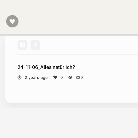
24-11-06_Alles natürlich?
2 years ago
329
More from
mediale pfade