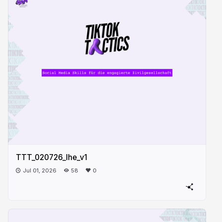
TTT_020726_lhe_v1
Jul 01, 2026
58
0