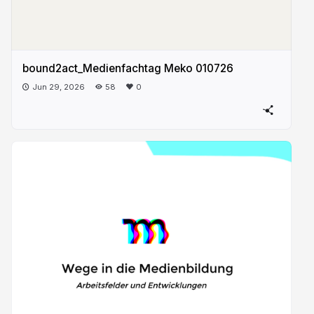
bound2act_Medienfachtag Meko 010726
Jun 29, 2026
58
0