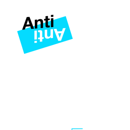
🔍
Was wir mache
Wir zeigen, wie G
Meinungsb
versuchen, Mensch
Meinung o
Wir helfen dir, d
News-Stat