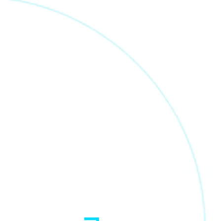
i
f
und Hass
quellen
erschied?
gegen zu wehren.
e Blickwinkel