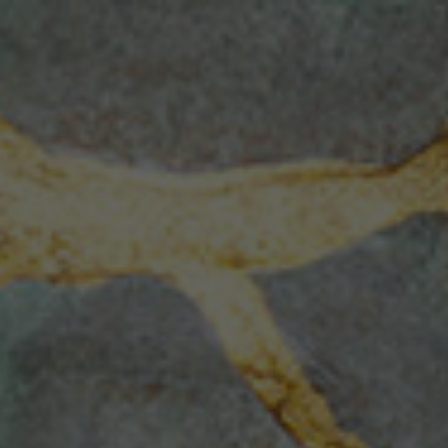
Bruchgold.
Museum
der
Bruchverbindungen
2026-
2029.
Lausitzer
Geschichten.
des
Wandels
durch
Reparieren,.
Making
und
digitales