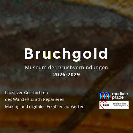
Ausgangslage / Handlungsbedarf
Bruchgold
Bruchgold
Bruchgold
Brüche prägen Selbstbild
Abwanderung und Arbeitsplätze
Museum der Bruchverbindungen
mediale Stigmatisierung
Vertrauensverlust in Demokratie
2026-2029
Lausitzer Geschichten
Geschichte als Geschichten
Reparieren als Gewinn
des Wandels durch Reparieren,
Anerkennung von Handwerk
Austausch und Begegnung
Making und digitales Erzählen aufwerten